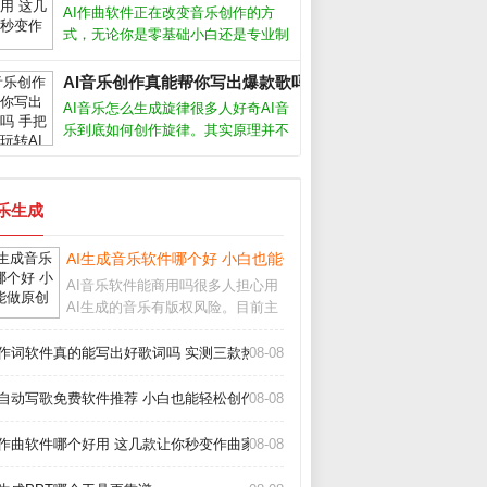
词框架，但要想写出真正打动人心的
AI作曲软件正在改变音乐创作的方
句子，还得靠人工打磨。AI作词软件
式，无论你是零基础小白还是专业制
怎么
作人，都能借助它快速生成旋律、和
弦甚至完整编曲。我作为音乐制作
AI音乐创作真能帮你写出爆款歌吗 手把手教你玩转AI作歌_
人，亲测了多款工具，下面分享最实
AI音乐怎么生成旋律很多人好奇AI音
用的经验和推荐。AI作曲软件真的能
乐到底如何创作旋律。其实原理并不
创作出好
复杂，AI通过学习海量现成歌曲的节
奏、和弦走向和音高变化，逐渐掌握
了人类音乐的基本规律。你只需输入
音乐生成
风格关键词，比如“忧伤的钢琴曲”或
AI生成音乐软件哪个好 小白也能做原创歌_
AI音乐软件能商用吗很多人担心用
AI生成的音乐有版权风险。目前主
流的AI生成音乐软件，比如Suno、
Udio，都允许付费用户将生成的音
I作词软件真的能写出好歌词吗 实测三款热门工具告诉你答案_
08-08
乐用于商业用途，但免费版通常只
能个人使用。不同平台的具体条款
I自动写歌免费软件推荐 小白也能轻松创作_
08-08
差异很
I作曲软件哪个好用 这几款让你秒变作曲家_
08-08