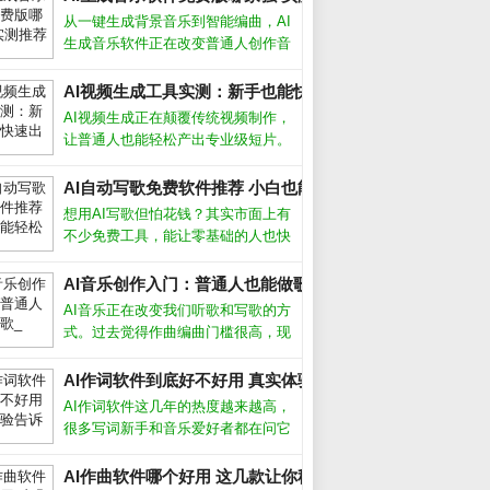
从一键生成背景音乐到智能编曲，AI
生成音乐软件正在改变普通人创作音
乐的方式。无论你是短视频创作者、
游戏开发者还是音乐爱好者，这些工
AI视频生成工具实测：新手也能快速出片_
具都能帮你快速产出免版税的原创配
AI视频生成正在颠覆传统视频制作，
乐。但面对市面上层出不穷的软件，
让普通人也能轻松产出专业级短片。
怎么选
过去需要团队协作的剪辑、特效、配
音，如今只需输入文字描述，AI就能
AI自动写歌免费软件推荐 小白也能轻松创作_
自动生成流畅画面。本文结合近期热
想用AI写歌但怕花钱？其实市面上有
门工具实测，帮你避开常见坑点。AI
不少免费工具，能让零基础的人也快
视
速生成原创旋律。今天我就从实际使
用体验出发，聊聊几款真正好用的AI
AI音乐创作入门：普通人也能做歌_
自动写歌免费软件，帮你绕过那些华
AI音乐正在改变我们听歌和写歌的方
而不实的坑。免费AI写歌软件哪个好
式。过去觉得作曲编曲门槛很高，现
_
用
在借助人工智能工具，即使不懂乐理
也能快速生成完整的伴奏甚至人声。
AI作词软件到底好不好用 真实体验告诉你答案_
这不仅是技术突破，更让音乐创作变
AI作词软件这几年的热度越来越高，
得人人可尝试。AI音乐怎么制作市面
很多写词新手和音乐爱好者都在问它
上主
到底能不能派上用场。从我的实际体
验来看，它确实能帮我们快速生成歌
AI作曲软件哪个好用 这几款让你秒变作曲家_