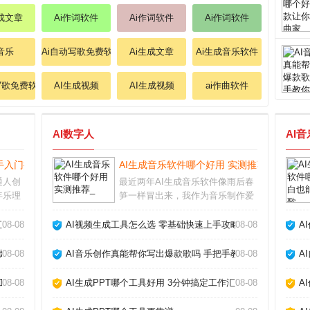
生成文章
Ai作词软件
Ai作词软件
Ai作词软件
i音乐
Ai自动写歌免费软件
Ai生成文章
Ai生成音乐软件
写歌免费软件
AI生成视频
AI生成视频
ai作曲软件
AI数字人
AI
手入门推荐_
AI生成音乐软件哪个好用 实测推荐_
通人创
最近两年AI生成音乐软件像雨后春
年乐理
笋一样冒出来，我作为音乐制作爱
或电脑
好者，把市面上主流的几款都试了
具降低
个遍。说实话，从最初的简单旋律
汇报_
08-08
AI视频生成工具怎么选 零基础快速上手攻略_
08-08
A
：功能
生成，到现在能产出接近专业编曲
要付
的完整作品，进步速度让人惊叹。
爆款_
08-08
AI音乐创作真能帮你写出爆款歌吗 手把手教你玩转AI作歌_
08-08
A
今天就跟大家聊聊我
工具_
08-08
AI生成PPT哪个工具好用 3分钟搞定工作汇报_
08-08
A