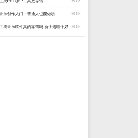
I生成PPT哪个工具更靠谱_
08-08
I音乐创作入门：普通人也能做歌_
08-08
_
I生成音乐软件真的靠谱吗 新手选哪个好_
08-08