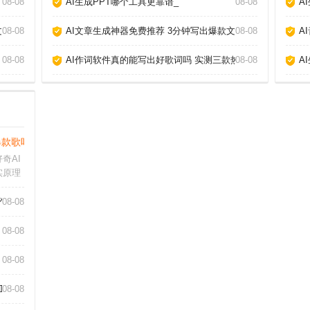
08-08
AI生成PPT哪个工具更靠谱_
08-08
A
章_
08-08
AI文章生成神器免费推荐 3分钟写出爆款文章_
08-08
A
08-08
AI作词软件真的能写出好歌词吗 实测三款热门工具告诉你答案
08-08
A
款歌吗 手把手教你玩转AI作歌_
奇AI
实原理
现成歌
变化，
作_
08-08
规律。
“忧伤
08-08
08-08
工具_
08-08