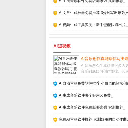
AI生成音乐软件免费版哪家强 实测推荐_
AI文章生成神器免费推荐 3分钟写出爆款文
AI视频生成工具实测：新手也能快速出片_
AI短视频
AI音乐创作真能帮你写出爆
AI音乐怎么生成旋律很多人好
音乐到底如何创作旋律。其
并不复杂，AI通过学习海量
曲的节奏、和弦走向和音高
AI自动写歌免费软件推荐 小白也能轻松创
逐渐掌握了人类音乐的基本
你只需输入风格关键词，比如
AI生成音乐软件哪个好用又免费_
的钢琴曲”或
AI生成音乐软件免费版哪家强 实测推荐_
免费AI写歌软件推荐 实测好用的自动作曲