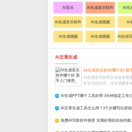
Ai音乐
Ai生成音乐软件
Ai
Ai生成音乐软件
AI生成视频
A
AI生成视频
AI生成视频
Ai自动
AI文章生成
AI生成音乐软件哪个好 新
AI生成音乐软件正在改变普
作音乐的方式。过去需要多
知识才能写歌，现在用手机
就能生成完整曲目。这些工
AI生成PPT哪个工具好用 3分钟搞定工作
了门槛，但也带来选择难题
多不多、效果好不好、要不
AI文章生成工具怎么用？3个步骤写出原创
费？AI生成音乐软件
免费AI写歌软件推荐 实测好用的自动作曲